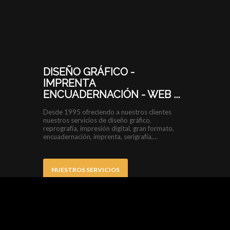
DISEÑO GRÁFICO -
IMPRENTA
ENCUADERNACIÓN - WEB ...
Desde 1995 ofreciendo a nuestros clientes
nuestros servicios de diseño gráfico,
reprografía, impresión digital, gran formato,
encuadernación, imprenta, serigrafía,…
NUESTROS SERVICIOS
CONTACTA CON NOSOTROS